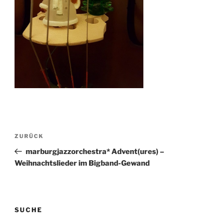
Beitragsnavigation
Vorheriger
ZURÜCK
Beitrag
marburgjazzorchestra* Advent(ures) –
Weihnachtslieder im Bigband-Gewand
SUCHE