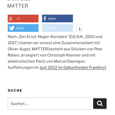
AM
M#TTER
+1
teilen
tweet
teilen
Nach „Der Ernst-Neger-Komplex“ (D.E.N.K., 2015 und
2017 ) starten wir erneut eine Zusammenarbeit mit
Oliver Augst. M#TTER besteht aus Stücken von Peer
Raben, arrangiert von Christoph Klenner und mit
elektronischen Parts von Marcel Daemgen.
Aufführungen im
Juni 2022 im Gallustheater Frankfurt
.
SUCHE
Suchen
Suche
nach: