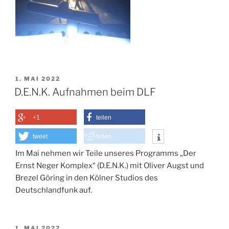
VERÖFFENTLICHT
1. MAI 2022
AM
D.E.N.K. Aufnahmen beim DLF
+1
teilen
tweet
teilen
Im Mai nehmen wir Teile unseres Programms „Der
Ernst Neger Komplex“ (D.E.N.K.) mit Oliver Augst und
Brezel Göring in den Kölner Studios des
Deutschlandfunk auf.
VERÖFFENTLICHT
1. MAI 2022