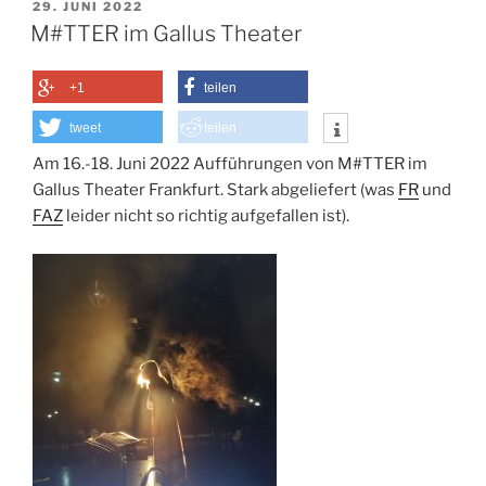
VERÖFFENTLICHT
29. JUNI 2022
AM
M#TTER im Gallus Theater
+1
teilen
tweet
teilen
Am 16.-18. Juni 2022 Aufführungen von M#TTER im
Gallus Theater Frankfurt. Stark abgeliefert (was
FR
und
FAZ
leider nicht so richtig aufgefallen ist).