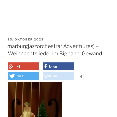
VERÖFFENTLICHT
13. OKTOBER 2023
AM
marburgjazzorchestra* Advent(ures) –
Weihnachtslieder im Bigband-Gewand
+1
teilen
tweet
teilen