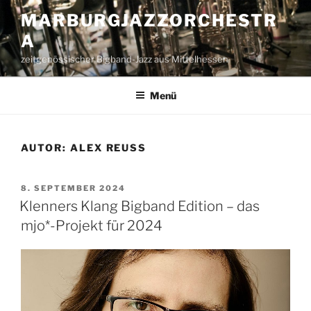
Zum
MARBURGJAZZORCHESTR
Inhalt
A
springen
zeitgenössischer Bigband-Jazz aus Mittelhessen
Menü
AUTOR:
ALEX REUSS
VERÖFFENTLICHT
8. SEPTEMBER 2024
AM
Klenners Klang Bigband Edition – das
mjo*-Projekt für 2024